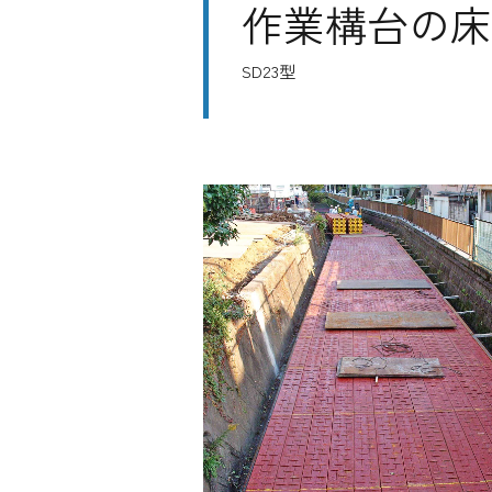
作業構台の床
SD23型