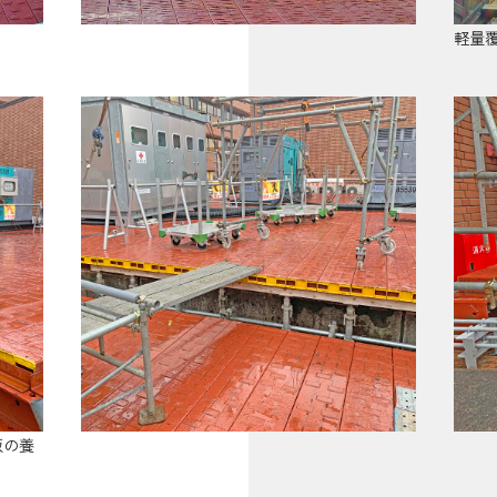
軽量
板の養